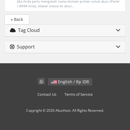
Jika Anda perlu mengubah nama domain primer untuk akun cPanel
/ WHM Anda, silakan masuk ke akun...
« Back
Tag Cloud
Support
English / Rp IDR
Contact Us
Terms of Service
Copyright © 2026 Akunhost. All Rights Reserved.